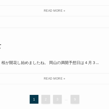
て
桜が開花し始めましたね。 岡山の満開予想日は４月３...
1
2
3
...
9