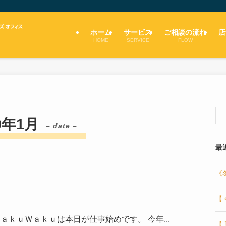
ホーム
サービス
ご相談の流れ
店
HOME
SERVICE
FLOW
0年1月
– date –
最
《
【
ａｋｕＷａｋｕは本日が仕事始めです。 今年...
【