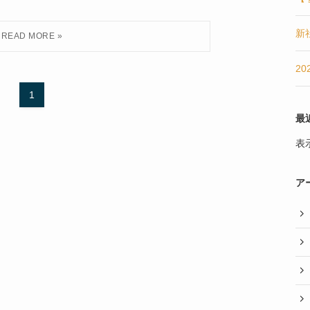
新
2
1
最
表
ア