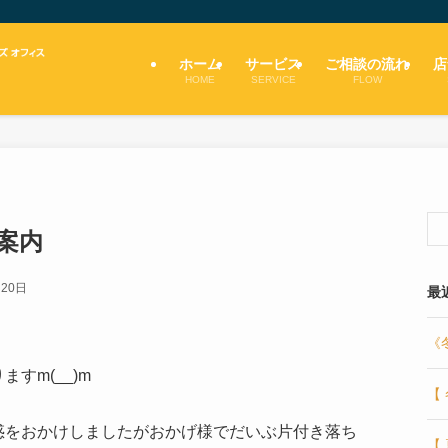
ホーム
サービス
ご相談の流れ
店
HOME
SERVICE
FLOW
案内
月20日
最
《
すm(__)m
【
惑をおかけしましたがおかげ様でだいぶ片付き落ち
【