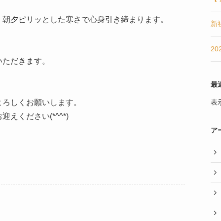
、朝夕ピリッとした寒さで心身引き締まります。
新
2
いただきます。
）
最
よろしくお願いします。
表
ください(*^^*)
ア