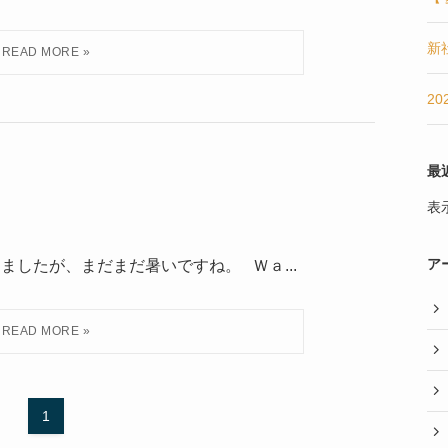
新
2
最
表
ア
ましたが、まだまだ暑いですね。 Ｗａ...
1