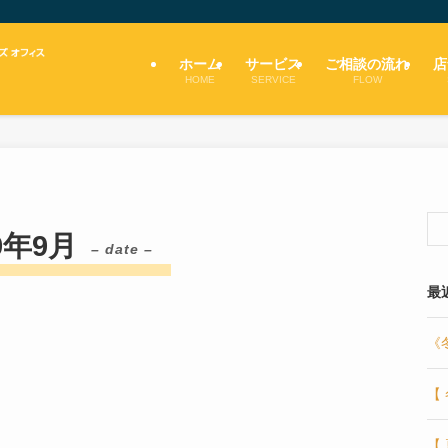
ホーム
サービス
ご相談の流れ
店
HOME
SERVICE
FLOW
9年9月
– date –
最
《
【
。
【