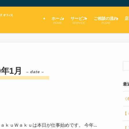
ホーム
サービス
ご相談の流れ
店
HOME
SERVICE
FLOW
0年1月
– date –
最
《
【
ａｋｕＷａｋｕは本日が仕事始めです。 今年...
【