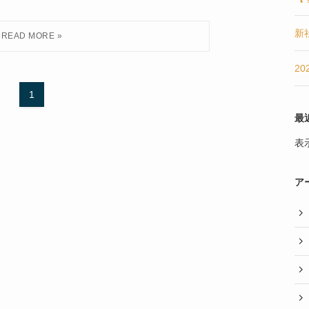
新
2
1
最
表
ア